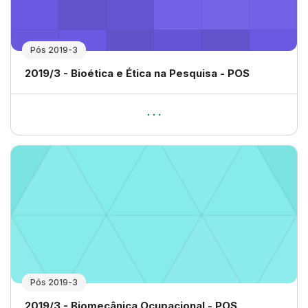
Pós 2019-3
Nome da disciplina
2019/3 - Bioética e Ética na Pesquisa - POS
Pós 2019-3
Nome da disciplina
2019/3 - Biomecânica Ocupacional - POS