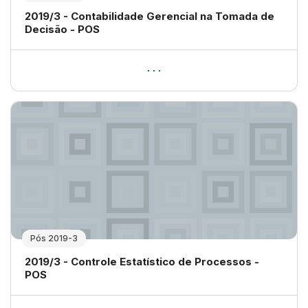
Nome da disciplina
2019/3 - Contabilidade Gerencial na Tomada de
Decisão - POS
Pós 2019-3
Nome da disciplina
2019/3 - Controle Estatístico de Processos -
POS