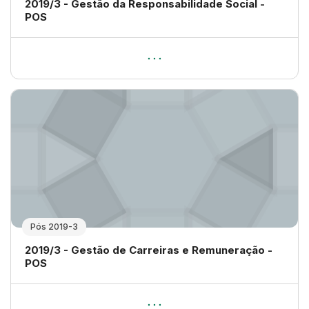
Nome da disciplina
2019/3 - Gestão da Responsabilidade Social -
POS
Pós 2019-3
Nome da disciplina
2019/3 - Gestão de Carreiras e Remuneração -
POS