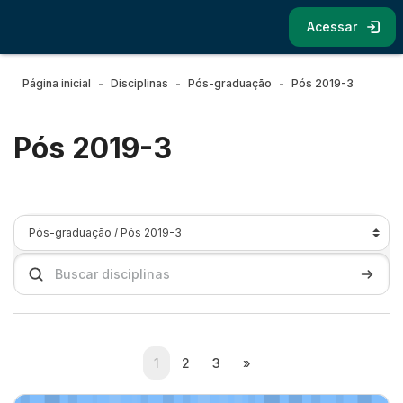
Ir para o conteúdo principal
Acessar
Página inicial
Disciplinas
Pós-graduação
Pós 2019-3
Pós 2019-3
Categorias de Disciplinas
Buscar disciplinas
Buscar 
(current)
Próxima página
1
2
3
»