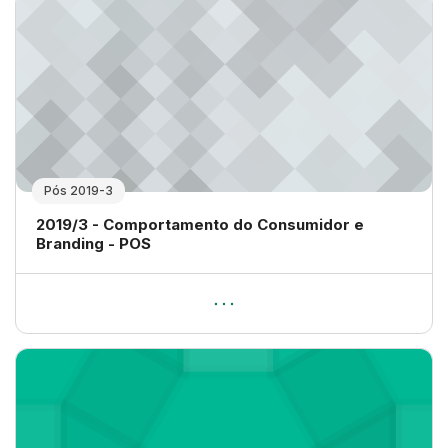
Pós 2019-3
Nome da disciplina
2019/3 - Comportamento do Consumidor e
Branding - POS