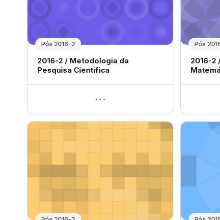
Pós 2016-2
Pós 201
Nome da disciplina
Nome da
2016-2 / Metodologia da
2016-2 
Pesquisa Científica
Matemá
Pós 2016-2
Pós 201