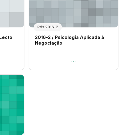
Pós 2016-2
Nome da disciplina
 Lecto
2016-2 / Psicologia Aplicada à
Negociação