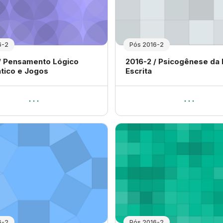
6-2
Pós 2016-2
 disciplina
Nome da disciplina
/ Pensamento Lógico
2016-2 / Psicogênese da
tico e Jogos
Escrita
6-2
Pós 2016-2