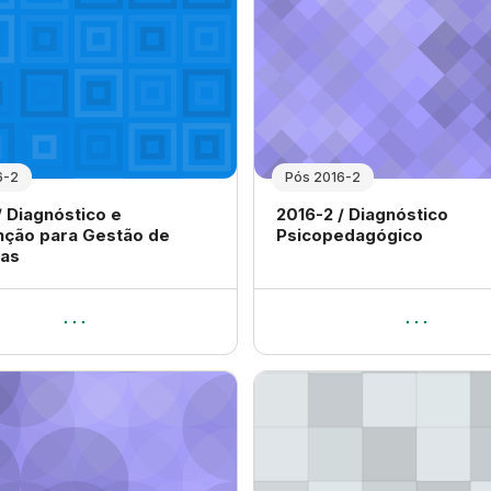
6-2
Pós 2016-2
 disciplina
Nome da disciplina
/ Diagnóstico e
2016-2 / Diagnóstico
nção para Gestão de
Psicopedagógico
as