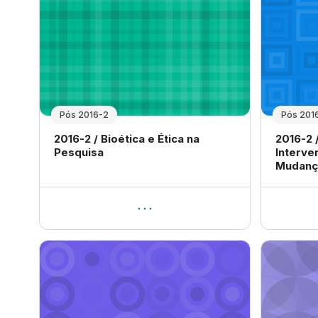
Pós 2016-2
Pós 201
Nome da disciplina
Nome da
2016-2 / Bioética e Ética na
2016-2 
Pesquisa
Interve
Mudanç