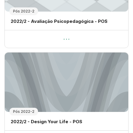
Pós 2022-2
Nome da disciplina
2022/2 - Avaliação Psicopedagógica - POS
Pós 2022-2
Nome da disciplina
2022/2 - Design Your Life - POS