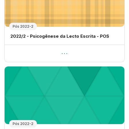
Pós 2022-2
Nome da disciplina
2022/2 - Psicogênese da Lecto Escrita - POS
Pós 2022-2