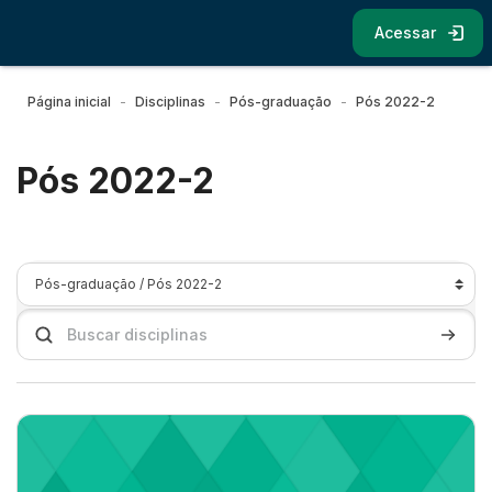
Ir para o conteúdo principal
Acessar
Página inicial
Disciplinas
Pós-graduação
Pós 2022-2
Pós 2022-2
Categorias de Disciplinas
Buscar disciplinas
Buscar 