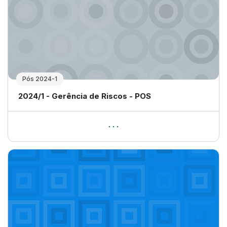
Pós 2024-1
Nome da disciplina
2024/1 - Gerência de Riscos - POS