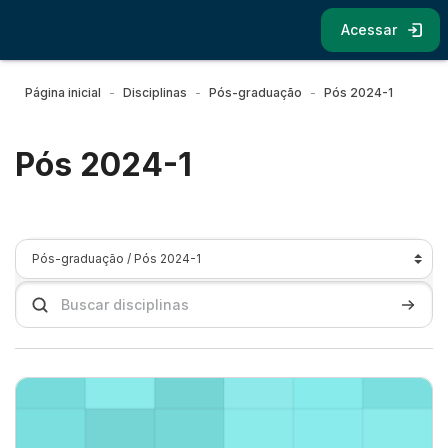
Ir para o conteúdo principal
Acessar
Página inicial
Disciplinas
Pós-graduação
Pós 2024-1
Pós 2024-1
Categorias de Disciplinas
Buscar disciplinas
Buscar 