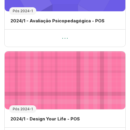
Pós 2024-1
Nome da disciplina
2024/1 - Avaliação Psicopedagógica - POS
Pós 2024-1
Nome da disciplina
2024/1 - Design Your Life - POS