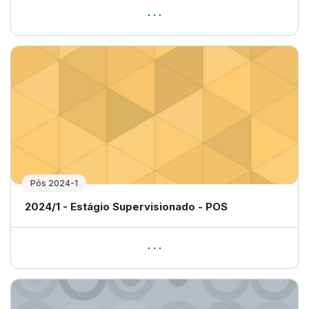
Pós 2024-1
Nome da disciplina
2024/1 - Estágio Supervisionado - POS