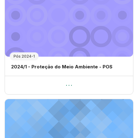
Pós 2024-1
Nome da disciplina
2024/1 - Proteção do Meio Ambiente - POS