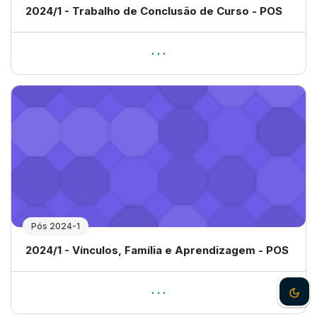
Nome da disciplina
2024/1 - Trabalho de Conclusão de Curso - POS
Pós 2024-1
Nome da disciplina
2024/1 - Vínculos, Família e Aprendizagem - POS
Dark