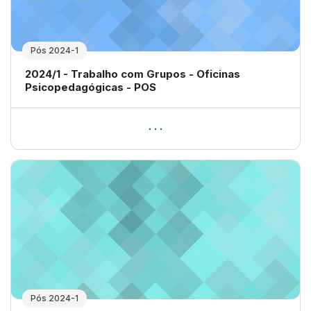
Pós 2024-1
Nome da disciplina
2024/1 - Trabalho com Grupos - Oficinas
Psicopedagógicas - POS
Pós 2024-1