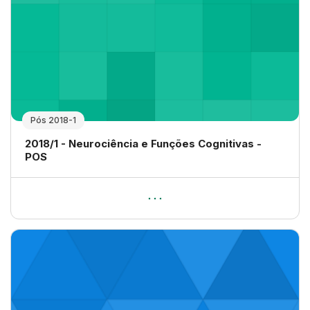
Pós 2018-1
Nome da disciplina
2018/1 - Neurociência e Funções Cognitivas -
POS