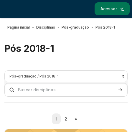
Ir para o conteúdo principal
Acessar
Página inicial
Disciplinas
Pós-graduação
Pós 2018-1
Pós 2018-1
Categorias de Disciplinas
Buscar disciplinas
Buscar 
(current)
Próxima página
1
2
»