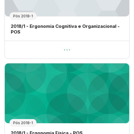
Pós 2018-1
Nome da disciplina
2018/1 - Ergonomia Cognitiva e Organizacional -
POS
Pós 2018-1
Nome da disciplina
2018/1 - Ergonomia Física - POS