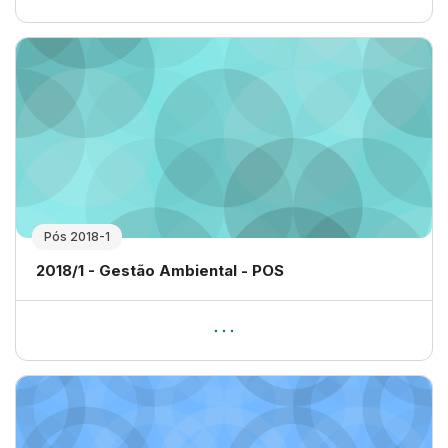
Pós 2018-1
Nome da disciplina
2018/1 - Gestão Ambiental - POS