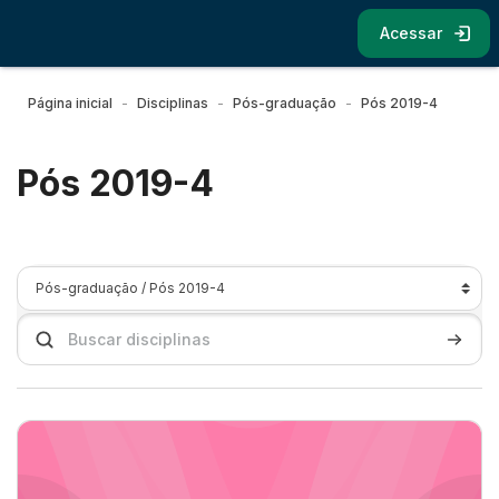
Ir para o conteúdo principal
Acessar
Página inicial
Disciplinas
Pós-graduação
Pós 2019-4
Pós 2019-4
Categorias de Disciplinas
Buscar disciplinas
Buscar 